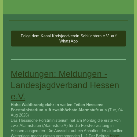
Folge dem Kanal Kreisjagdverein Schlüchtern e.V. auf
WhatsApp
Meldungen: Meldungen -
Landesjagdverband Hessen
e.V.
Hohe Waldbrandgefahr in weiten Teilen Hessens:
Forstministerium ruft zweithöchste Alarmstufe aus
(Tue, 04
Aug 2026)
Das Hessische Forstministerium hat am Montag die erste von
zwei Alarmstufen (Alarmstufe A) für die Forstverwaltung in
Hessen ausgerufen. Die Aussicht auf ein Anhalten der aktuellen
Wetterlage macht diesen vorsorgenden […] Der Beitrag
Hohe