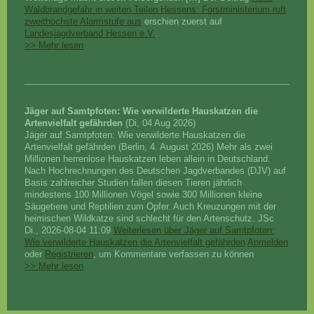
Waldbrandgefahr in weiten Teilen Hessens: Forstministerium ruft
zweithöchste Alarmstufe aus
erschien zuerst auf
Landesjagdverband Hessen e.V.
.
>> Mehr lesen
Jäger auf Samtpfoten: Wie verwilderte Hauskatzen die
Artenvielfalt gefährden
(Di, 04 Aug 2026)
Jäger auf Samtpfoten: Wie verwilderte Hauskatzen die
Artenvielfalt gefährden (Berlin, 4. August 2026) Mehr als zwei
Millionen herrenlose Hauskatzen leben allein in Deutschland.
Nach Hochrechnungen des Deutschen Jagdverbandes (DJV) auf
Basis zahlreicher Studien fallen diesen Tieren jährlich
mindestens 100 Millionen Vögel sowie 300 Millionen kleine
Säugetiere und Reptilien zum Opfer. Auch Kreuzungen mit der
heimischen Wildkatze sind schlecht für den Artenschutz. JSc
Di., 2026-08-04 11:09
Weiterlesen über Jäger auf Samtpfoten:
Wie verwilderte Hauskatzen die Artenvielfalt gefährden
Anmelden
oder
Registrieren
, um Kommentare verfassen zu können
>> Mehr lesen